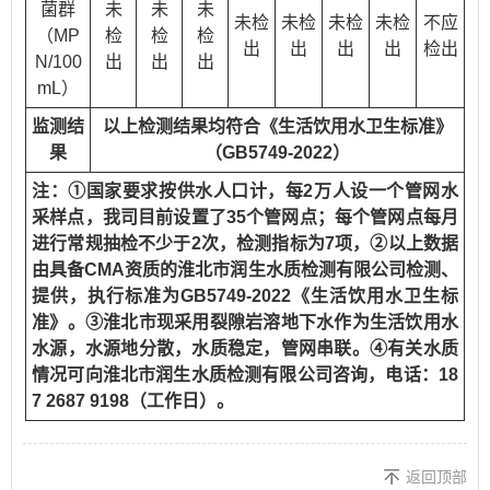
菌群
未
未
未
未检
未检
未检
未检
不应
（MP
检
检
检
出
出
出
出
检出
N/100
出
出
出
mL）
监测结
以上检测结果均符合《生活饮用水卫生标准》
果
（GB5749-2022）
注：①国家要求按供水人口计，每2万人设一个管网水
采样点，我司目前设置了35个管网点；每个管网点每月
进行常规抽检不少于2次，检测指标为7项，②以上数据
由具备CMA资质的淮北市润生水质检测有限公司检测、
提供，执行标准为GB5749-2022《生活饮用水卫生标
准》。③淮北市现采用裂隙岩溶地下水作为生活饮用水
水源，水源地分散，水质稳定，管网串联。④有关水质
情况可向淮北市润生水质检测有限公司咨询，电话：18
7 2687 9198（工作日）。
返回顶部