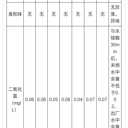
无异
臭和味
无
无
无
无
无
无
无
臭、
异味
与水
接触
30m
in
后，
末梢
水中
余量
不低
二氧化
于0.
氯
0.06
0.06
0.05
0.06
0.04
0.07
0.07
0
（mg/
2、
L）
出厂
水中
余量