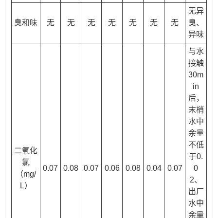
无异
臭和味
无
无
无
无
无
无
无
臭、
异味
与水
接触
30m
in
后，
末梢
水中
余量
不低
二氧化
于0.
氯
0.07
0.08
0.07
0.06
0.08
0.04
0.07
0
（mg/
2、
L）
出厂
水中
余量