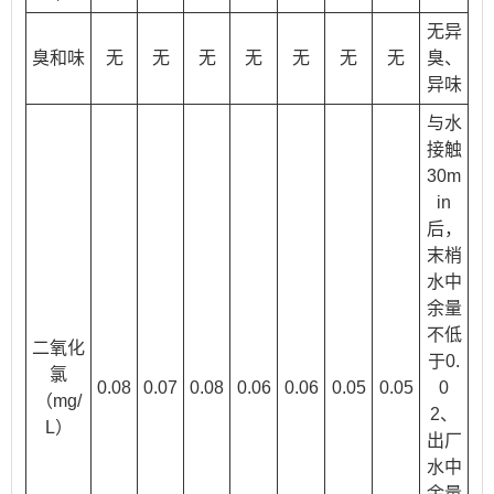
无异
臭和味
无
无
无
无
无
无
无
臭、
异味
与水
接触
30m
in
后，
末梢
水中
余量
不低
二氧化
于0.
氯
0.08
0.07
0.08
0.06
0.06
0.05
0.05
0
（mg/
2、
L）
出厂
水中
余量