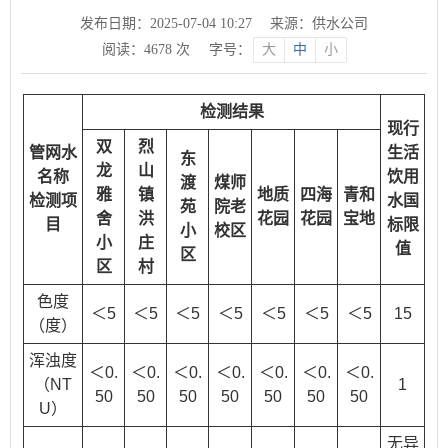
发布日期：2025-07-04 10:27
来源：供水公司
阅读：
4678
次
字号：
大
中
小
检测结果
现行
双
烈
管网水
生活
东
龙
山
名称
饮用
渡
煤师
雅
镇
地质
四海
青和
检测项
水国
苑
院老
舍
洪
花园
花园
宝地
目
标限
小
校区
小
庄
值
区
区
村
色度
＜5
＜5
＜5
＜5
＜5
＜5
＜5
15
（度）
浑浊度
＜0.
＜0.
＜0.
＜0.
＜0.
＜0.
＜0.
（NT
1
50
50
50
50
50
50
50
U）
无异