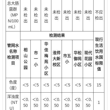
总大肠
菌群
未
未
未
未检
未检
未检
未检
不应
（MP
检
检
检
出
出
出
出
检出
N/100
出
出
出
mL）
检测结果
现行
华
管网水
生活
相
佳
名称
饮用
市
淮师
华松
现代
山
梅
市五
检测项
水国
一
大新
御苑
花园
公
苑
小
目
标限
小
校区
小区
小区
园
小
值
区
色度
＜5
＜5
＜5
＜5
＜5
＜5
＜5
15
（度）
浑浊度
＜0.
＜0.
＜0.
＜0.
＜0.
＜0.
＜0.
（NT
1
50
50
50
50
50
50
50
U）