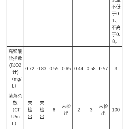
不低
于0.
1、
不高
于0.
8。
高锰酸
盐指数
(以O2
0.72
0.83
0.55
0.65
0.44
0.58
0.57
3
计)
（mg/
L）
菌落总
数
未
未
未检
未检
（CF
检
检
6
2
3
100
出
出
U/m
出
出
L）