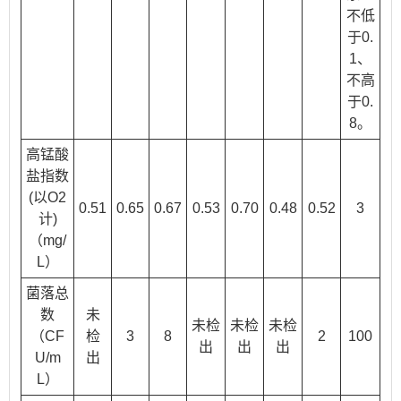
不低
于0.
1、
不高
于0.
8。
高锰酸
盐指数
(以O2
0.51
0.65
0.67
0.53
0.70
0.48
0.52
3
计)
（mg/
L）
菌落总
数
未
未检
未检
未检
（CF
检
3
8
2
100
出
出
出
U/m
出
L）