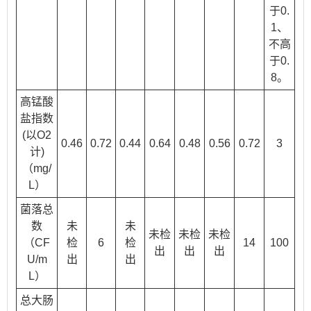
于0.
1、
不高
于0.
8。
高锰酸
盐指数
(以O2
0.46
0.72
0.44
0.64
0.48
0.56
0.72
3
计)
（mg/
L）
菌落总
数
未
未
未检
未检
未检
（CF
检
6
检
14
100
出
出
出
U/m
出
出
L）
总大肠