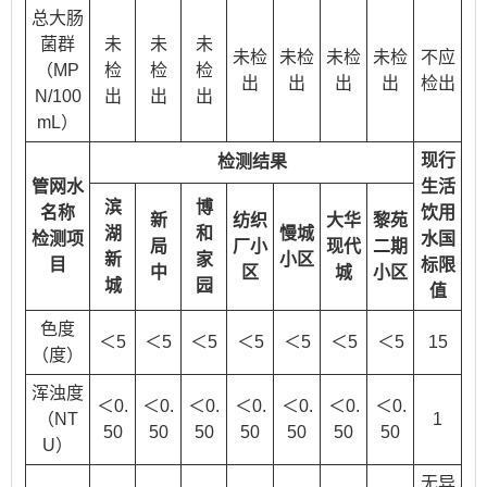
总大肠
菌群
未
未
未
未检
未检
未检
未检
不应
（MP
检
检
检
出
出
出
出
检出
N/100
出
出
出
mL）
现行
检测结果
管网水
生活
滨
博
名称
饮用
新
纺织
大华
黎苑
湖
和
慢城
检测项
水国
局
厂小
现代
二期
新
家
小区
目
标限
中
区
城
小区
城
园
值
色度
＜5
＜5
＜5
＜5
＜5
＜5
＜5
15
（度）
浑浊度
＜0.
＜0.
＜0.
＜0.
＜0.
＜0.
＜0.
（NT
1
50
50
50
50
50
50
50
U）
无异