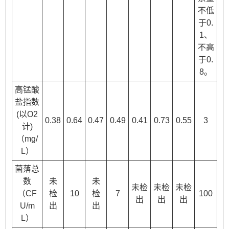
不低
于0.
1、
不高
于0.
8。
高锰酸
盐指数
(以O2
0.38
0.64
0.47
0.49
0.41
0.73
0.55
3
计)
（mg/
L）
菌落总
数
未
未
未检
未检
未检
（CF
检
10
检
7
100
出
出
出
U/m
出
出
L）