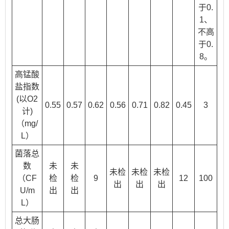
于0.
1、
不高
于0.
8。
高锰酸
盐指数
(以O2
0.55
0.57
0.62
0.56
0.71
0.82
0.45
3
计)
（mg/
L）
菌落总
数
未
未
未检
未检
未检
（CF
检
检
9
12
100
出
出
出
U/m
出
出
L）
总大肠