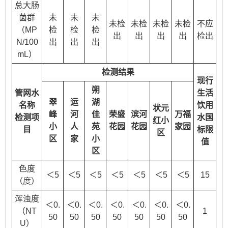
总大肠
菌群
未
未
未
未检
未检
未检
未检
不应
（MP
检
检
检
出
出
出
出
检出
N/100
出
出
出
mL）
检测结果
现行
朔
管网水
生活
翠
运
湖
名称
饮用
状元
峰
河
佳
荣盛
滨河
万福
检测项
水国
红小
小
人
苑
花园
花园
家园
目
标限
区
区
家
小
值
区
色度
＜5
＜5
＜5
＜5
＜5
＜5
＜5
15
（度）
浑浊度
＜0.
＜0.
＜0.
＜0.
＜0.
＜0.
＜0.
（NT
1
50
50
50
50
50
50
50
U）