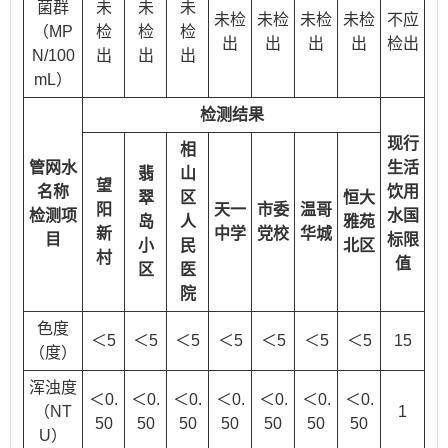
菌群
未
未
未
未检
未检
未检
未检
不应
（MP
检
检
检
出
出
出
出
检出
N/100
出
出
出
mL）
检测结果
现行
相
管网水
生活
翡
山
望
名称
饮用
翠
区
恒大
阳
天一
市委
温哥
检测项
水国
岛
人
雅苑
新
中学
党校
华城
目
标限
小
民
北区
村
值
区
医
院
色度
＜5
＜5
＜5
＜5
＜5
＜5
＜5
15
（度）
浑浊度
＜0.
＜0.
＜0.
＜0.
＜0.
＜0.
＜0.
（NT
1
50
50
50
50
50
50
50
U）