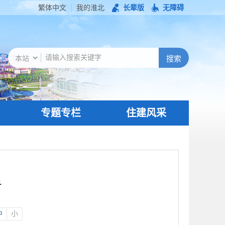
繁体中文
我的淮北
长辈版
无障碍
专题专栏
住建风采
告
中
小