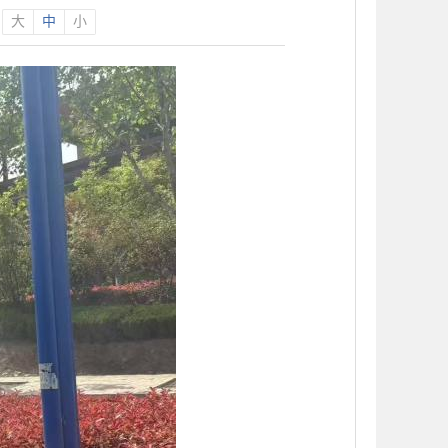
大
中
小