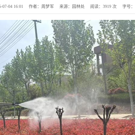
7-04 16:01
作者：周梦军
来源：园林处
阅读：
3919
次
字号：