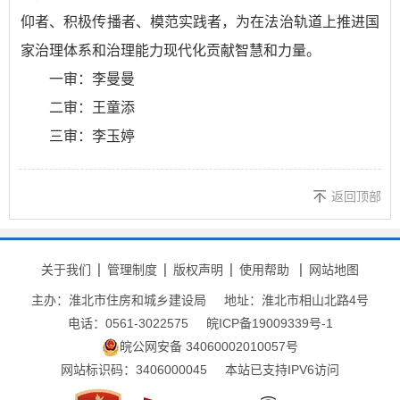
仰者、积极传播者、模范实践者，为在法治轨道上推进国
家治理体系和治理能力现代化贡献智慧和力量。
一审：李曼曼
二审：王童添
三审：李玉婷
返回顶部
关于我们
管理制度
版权声明
使用帮助
网站地图
主办：淮北市住房和城乡建设局
地址：淮北市相山北路4号
电话：0561-3022575
皖ICP备19009339号-1
皖公网安备 34060002010057号
网站标识码：3406000045
本站已支持IPV6访问