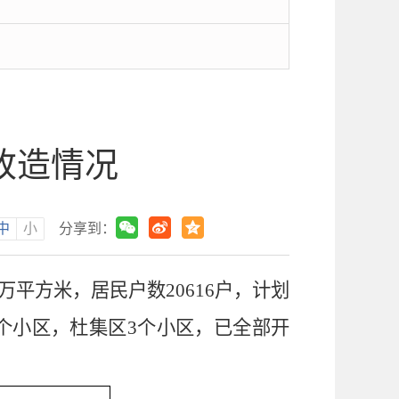
改造情况
中
小
分享到：
万平方米，居民户数
20616
户，计划
个小区
，
杜集区
3
个小区
，已全部开