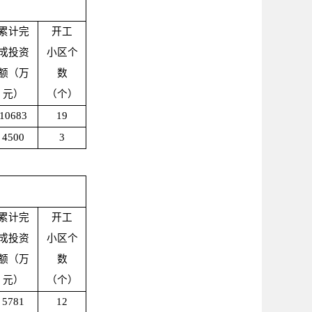
累计完
开工
成投资
小区个
额（万
数
元）
（个）
10683
19
4500
3
累计完
开工
成投资
小区个
额（万
数
元）
（个）
5781
12