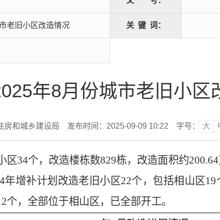
文
号：
城市老旧小区改造情况
关
键
词：
2025年8月份城市老旧小区
住房和城乡建设局
发布时间：2025-09-09 10:22
字号：
大
小区
34
个，
改造楼栋数
829
栋，改造面积约
2
00.64
4
年增补计划改造老旧小区
22
个，
包括
相山区
19
12
个，全部位于相山区，已
全部开工。