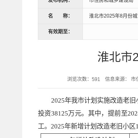
发布机构：
市住房和城乡建设局
名
称：
淮北市2025年8月份
有效期至：
淮北市
浏览次数：
信息来源： 市
591
2025
年我市计划实施改造老旧
投资
38125
万元
。其中，提前至
202
工。
2025
年
新增
计划改造老旧小区